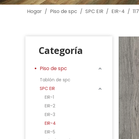
Hogar
/
Piso de spc
/
SPC EIR
/
EIR-4
/
11
Categoría
Piso de spc
Tablón de spc
SPC EIR
EIR-1
EIR-2
EIR-3
EIR-4
EIR-5