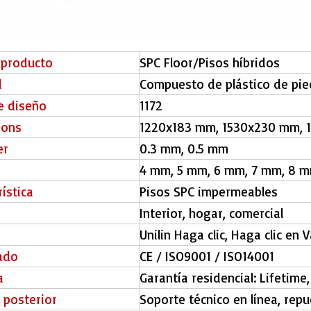
 producto
SPC Floor/Pisos híbridos
l
Compuesto de plástico de pie
de diseño
1172
ions
1220x183 mm, 1530x230 mm,
er
0.3 mm, 0.5 mm
4 mm, 5 mm, 6 mm, 7 mm, 8 
ística
Pisos SPC impermeables
Interior, hogar, comercial
Unilin Haga clic, Haga clic en 
cado
CE / ISO9001 / ISO14001
a
Garantía residencial: Lifetime
o posterior
Soporte técnico en línea, repu