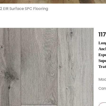
72 EIR Surface SPC Flooring
11
Lon
Anc
Esp
Supe
Tra
Mod
Can