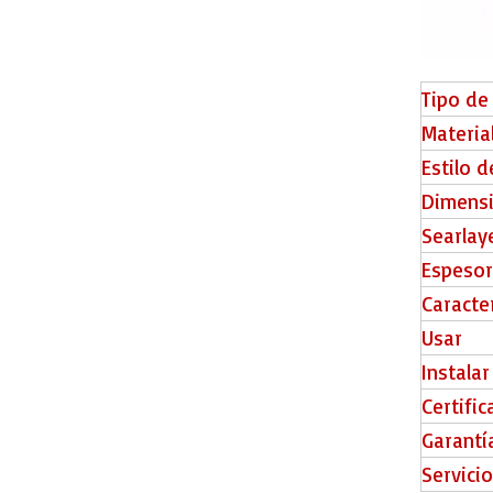
Tipo de
SC5-05 PVC Floor Chevron
Materia
Estilo 
Dimens
Searlay
Espesor
Caracter
Usar
Instalar
Certifi
Garantí
Baldosas de piso de chevron SC5-08
Servici