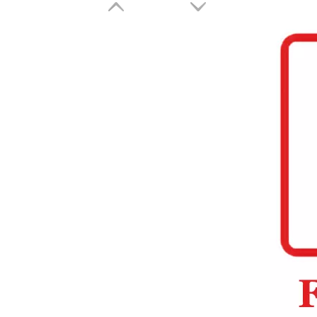
L2668 Dryback LVT Flooring