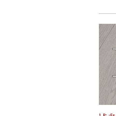
SC5-10 Chevron SPC Pisos con ixpe
1. P: ¿