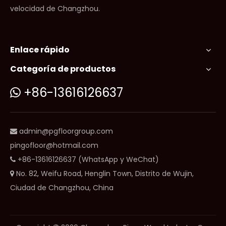
velocidad de Changzhou.
Enlace rápido
Categoría de productos
+86-13616126637

admin@pgfloorgroup.com

pingofloor@hotmail.com
+86-13616126637 (WhatsApp y WeChat)

No. 82, Weifu Road, Henglin Town, Distrito de Wujin,

Ciudad de Changzhou, China