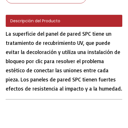
Descripción del Producto
La superficie del panel de pared SPC tiene un
807-13 EIR Surface Plank SPC Pisos
261-16 EIR Surface SPC Tiles
tratamiento de recubrimiento UV, que puede
evitar la decoloración y utiliza una instalación de
bloqueo por clic para resolver el problema
estético de conectar las uniones entre cada
pieza. Los paneles de pared SPC tienen fuertes
efectos de resistencia al impacto y a la humedad.