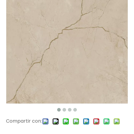
11701 EIR Surface Haga clic en PVC Floor
1178 EIR Surface SPC Piso de piso
Compartir con:
1176 EIR Surface Vinyl Planks
807-32 Azulejos de vinilo de superficie EIR