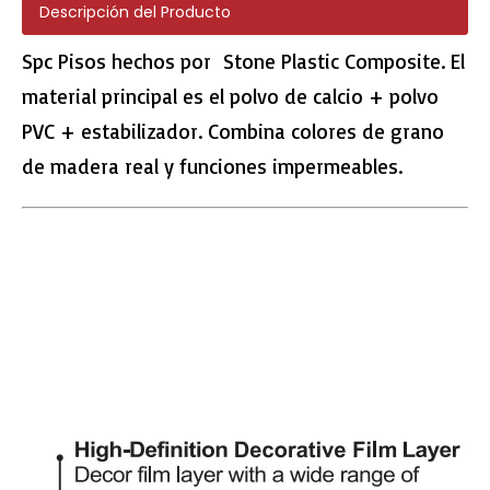
Descripción del Producto
Spc Pisos hechos por Stone Plastic Composite. El
material principal es el polvo de calcio + polvo
PVC + estabilizador. Combina colores de grano
E1006 Eir Surface Lamined Floor
E1007 EIR Surface HDF Floor
de madera real y funciones impermeables.