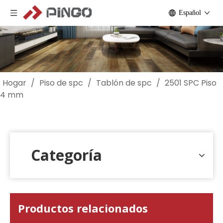
Español
Hogar
/
Piso de spc
/
Tablón de spc
/
2501 SPC Piso
4 mm
Categoría
Productos relacionados