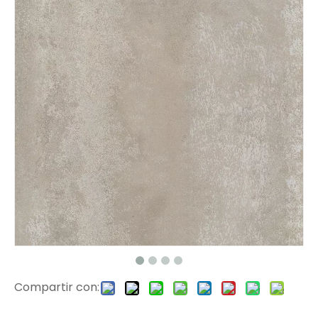
11701 EIR Surface Haga clic en PVC Floor
1178 EIR Surface SPC Piso de piso
Compartir con:
1176 EIR Surface Vinyl Planks
807-32 Azulejos de vinilo de superficie EIR