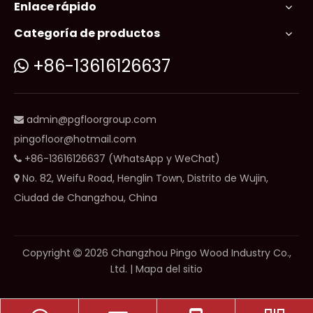
Enlace rápido
Categoría de productos
+86-13616126637

admin@pgfloorgroup.com

pingofloor@hotmail.com
+86-13616126637 (WhatsApp y WeChat)

No. 82, Weifu Road, Henglin Town, Distrito de Wujin,

Ciudad de Changzhou, China
Copyright
2026
Changzhou Pingo Wood Industry Co.,

Ltd. |
Mapa del sitio