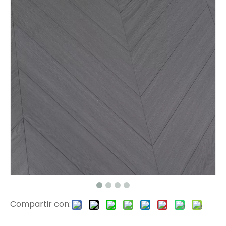
L2664 Haga clic en Lvt Flooring
H009 Herringbone SPC Flooring
Compartir con:
H008 Herringbone SPC Floor
L2662 LVT Tile