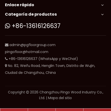
Enlace rápido
Categoría de productos
+86-13616126637

admin@pgfloorgroup.com

pingofloor@hotmail.com
+86-13616126637 (WhatsApp y WeChat)

No. 82, Weifu Road, Henglin Town, Distrito de Wujin,

Ciudad de Changzhou, China
Copyright
2026
Changzhou Pingo Wood Industry Co.,

Ltd. |
Mapa del sitio