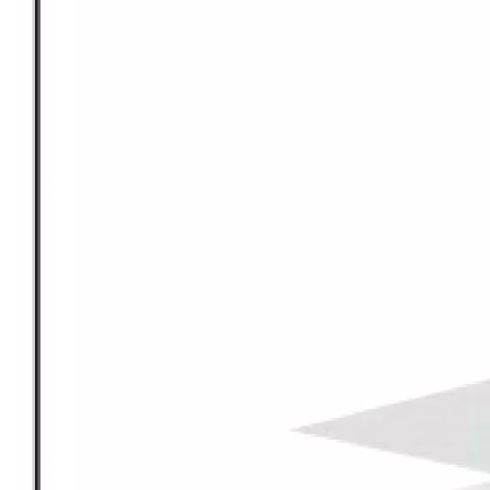
MDF 7 Cap final
Piso de chapa de roble gris spc
Piso subterráneo U1
Piso de parquet de ingeniero PA-2