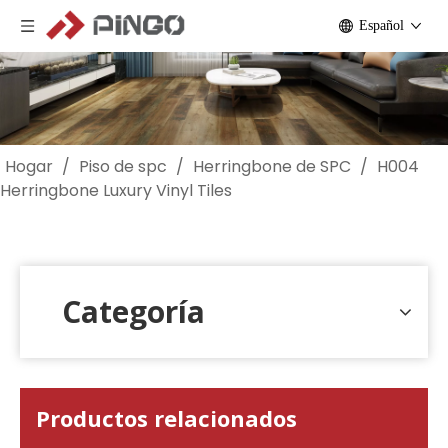
Español
Hogar
/
Piso de spc
/
Herringbone de SPC
/
H004
Herringbone Luxury Vinyl Tiles
Categoría
Productos relacionados