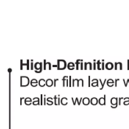
Moldado SPC T
L2671 Haga clic en Bloquear PVC Flooring