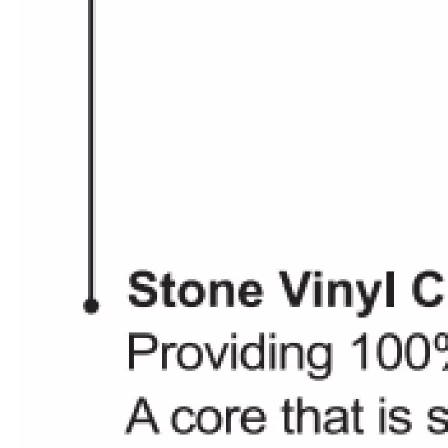
OAK-938 Haga clic en Bloquear pisos de madera de ingeniería
Pisos de parquet de madera PA-6