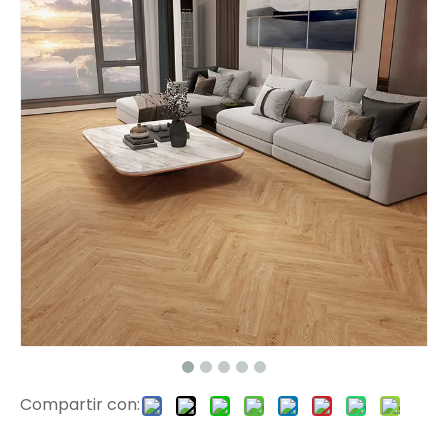
H001 SPC Hybrid Herringbone Flooring
SPC Stair Flush
Compartir con:
2302 Herringbone SPC Piso de madera dura
Nariz de la escalera SPC