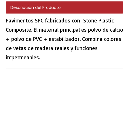
Descripción del Producto
Pavimentos SPC fabricados con Stone Plastic
Composite. El material principal es polvo de calcio
Piso de chapa de teca spc
Reductor SPC
+ polvo de PVC + estabilizador. Combina colores
de vetas de madera reales y funciones
impermeables.
1101 accesorio SPC
Sicily Oak VSPC Pisos