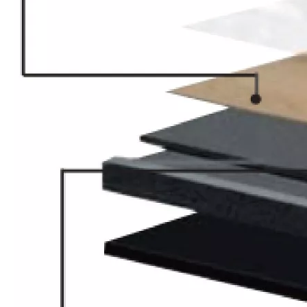
Piso de chocolate roble vspc
Piso de madera de parquet pa-1