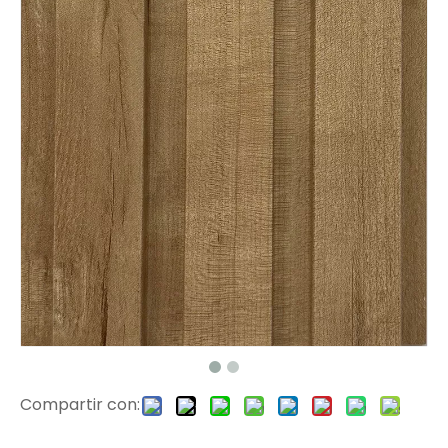
11701 EIR Surface Haga clic en PVC Floor
1178 EIR Surface SPC Piso de piso
Compartir con:
1176 EIR Surface Vinyl Planks
807-32 Azulejos de vinilo de superficie EIR