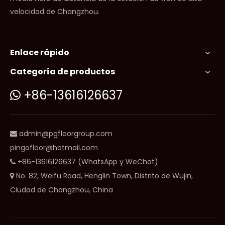
velocidad de Changzhou.
Enlace rápido
Categoría de productos
+86-13616126637

admin@pgfloorgroup.com

pingofloor@hotmail.com
+86-13616126637 (WhatsApp y WeChat)

No. 82, Weifu Road, Henglin Town, Distrito de Wujin,

Ciudad de Changzhou, China