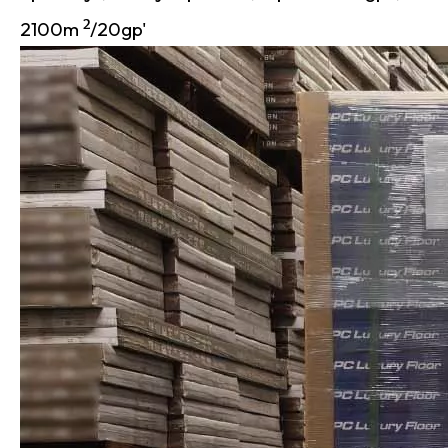
2
2100m
/20gp'