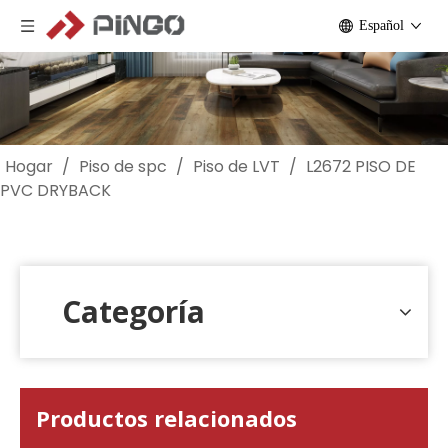
Español
Hogar
/
Piso de spc
/
Piso de LVT
/
L2672 PISO DE
PVC DRYBACK
Categoría
Productos relacionados