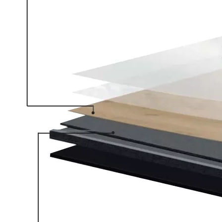
Piso de parquet PA-5 de roble
Piso de chocolate roble vspc