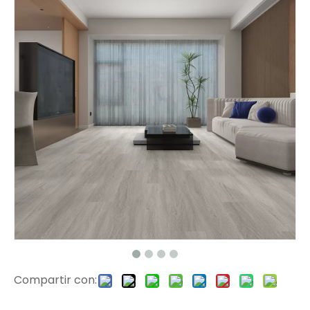
Piso laminado de parquet WY332 8 mm
E1006 Eir Surface Lamined Floor
Compartir con:
E1007 EIR Surface HDF Floor
E1008 PISO FLOTANTE LAMINADO