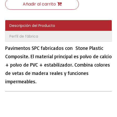
Añadir al carrito
Descripción del Producto
E2006 EIR Surface Piso Laminado
E2007 EIR Surface HDF Floor
Perfil de fábrica
Pavimentos SPC fabricados con Stone Plastic
Composite. El material principal es polvo de calcio
+ polvo de PVC + estabilizador. Combina colores
de vetas de madera reales y funciones
impermeables.
2545 Floting SPC en relieve
2549 Haga clic en Sistema de piso de vinilo