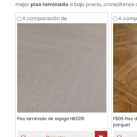
mejor
piso laminado
a bajo precio, ¡consúltenos 
A comparación de
A comp
Piso laminado de espiga HB2016
F806 Piso 
parquet