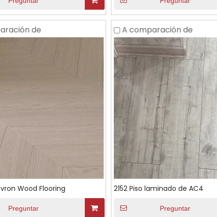
Preguntar
Preguntar
aración de
A comparación de
vron Wood Flooring
2152 Piso laminado de AC4
Preguntar
Preguntar