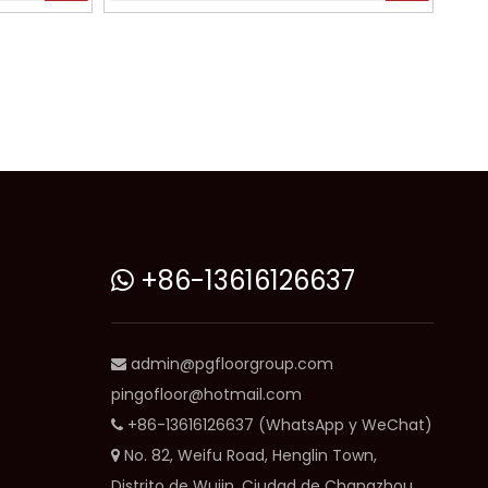
+86-13616126637

admin@pgfloorgroup.com

pingofloor@hotmail.com
+86-13616126637 (WhatsApp y WeChat)

No. 82, Weifu Road, Henglin Town,

Distrito de Wujin, Ciudad de Changzhou,