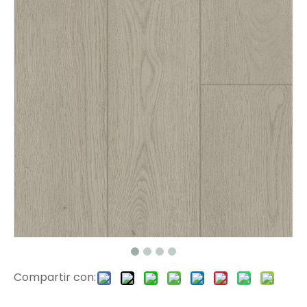
2511 pisos de vinilo
2512 piso de tablón de vinilo de lujo
Compartir con:
2514 SPC Vinyl Floor
Mdf f final de capitalización