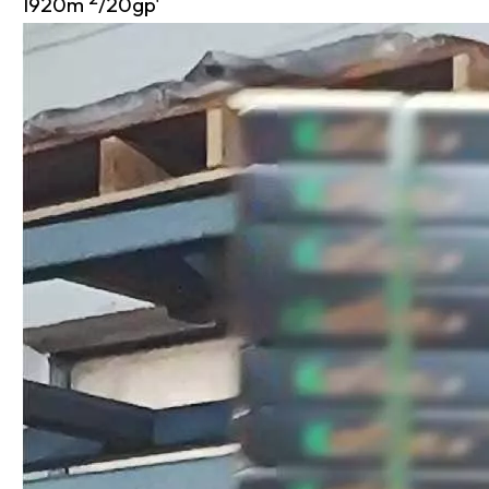
1920m
/20gp'