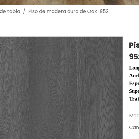
 de tabla
/
Piso de madera dura de Oak-952
Pi
95
Lon
Anc
Esp
Supe
Tra
Mod
Can