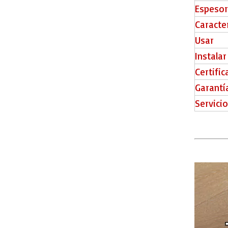
Espesor
Caracter
Usar
Instalar
Certifi
Garantí
Servici
IDK014-7 Paneles de pared Interior de pared