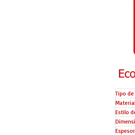
Accesorio de piso SK80
Tipo de
Materia
Estilo 
FS-06 Valinge Click Engineer Wood Floor
Dimens
Espesor