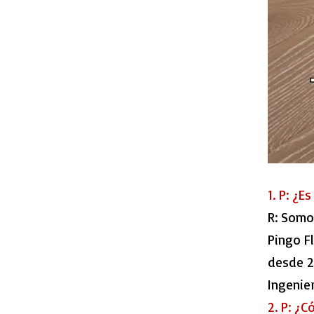
2301 Herringbone VSPC Flooring
1. P: ¿
R: Somo
Pingo Fl
desde 2
515016-8 Laminate HDF Flooring
Ingenie
2. P: ¿